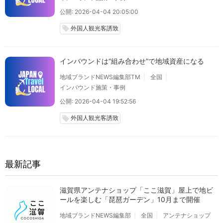
公開: 2026-04-04 20:05:00
外国人観光客誘致
local_offer
インバウンドは“組み合わせ”で地域資産になる
地域ブランドNEWS編集部TM
全国
インバウンド施策・事例
公開: 2026-04-04 19:52:56
外国人観光客誘致
local_offer
最新記事
滋賀県アンテナショップ「ここ滋賀」屋上で地ビ
ールを楽しむ「琵琶ガーデン」10月まで開催
地域ブランドNEWS編集部
全国
アンテナショップ