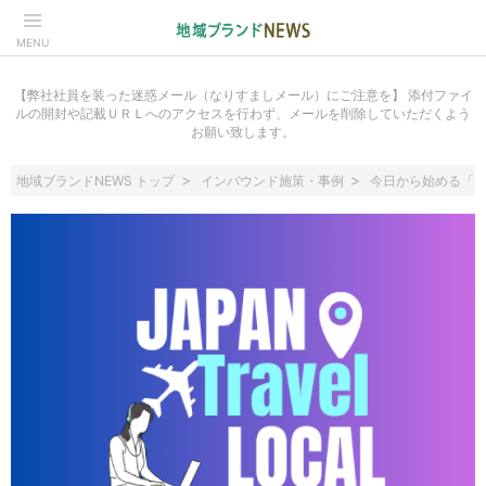
MENU
【弊社社員を装った迷惑メール（なりすましメール）にご注意を】 添付ファイ
ルの開封や記載ＵＲＬへのアクセスを行わず、メールを削除していただくよう
お願い致します。
地域ブランドNEWS トップ
インバウンド施策・事例
今日から始める「