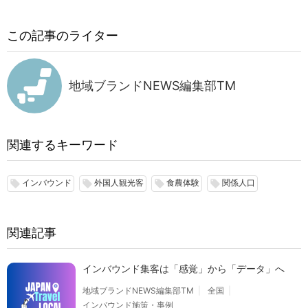
この記事のライター
地域ブランドNEWS編集部TM
関連するキーワード
インバウンド
外国人観光客
食農体験
関係人口
local_offer
local_offer
local_offer
local_offer
関連記事
インバウンド集客は「感覚」から「データ」へ
地域ブランドNEWS編集部TM
全国
インバウンド施策・事例