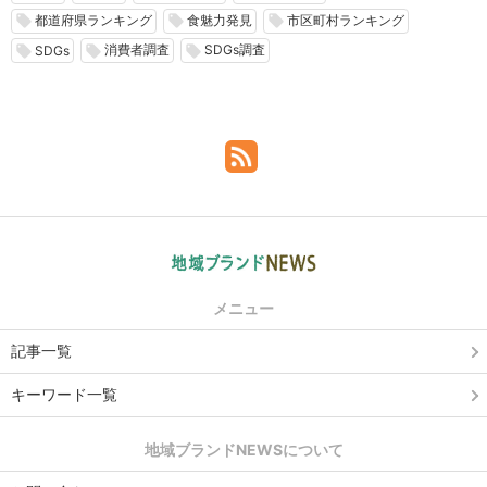
都道府県ランキング
食魅力発見
市区町村ランキング
local_offer
local_offer
local_offer
消費者調査
SDGs調査
local_offer
local_offer
local_offer
SDGs
メニュー
記事一覧
キーワード一覧
地域ブランドNEWSについて