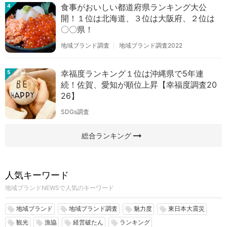
食事がおいしい都道府県ランキング大公
4
開！１位は北海道、３位は大阪府、２位は
〇〇県！
地域ブランド調査
地域ブランド調査2022
幸福度ランキング１位は沖縄県で5年連
5
続！佐賀、愛知が順位上昇【幸福度調査20
26】
SDGs調査
arrow_right_alt
総合ランキング
人気キーワード
地域ブランドNEWSで人気のキーワード
地域ブランド
地域ブランド調査
魅力度
東日本大震災
local_offer
local_offer
local_offer
local_offer
観光
漁協
経営破たん
ランキング
local_offer
local_offer
local_offer
local_offer