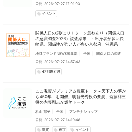
公開: 2026-07-27 17:01:00
イベント
local_offer
関係人口の2割にＵＩターン意欲あり（関係人口
の意識調査2026）調査結果 ～出身者が多い長
崎県、関係性が強い人が多い京都府、沖縄県
地域ブランドNEWS編集部
全国
関係人口の調査
公開: 2026-07-27 14:57:43
47都道府県
local_offer
ここ滋賀がプレミアム豊臣トーク～天下人の夢か
ら450年～を開催。明智光秀役の要潤、斎藤利三
役の内藤剛志が爆笑トーク
杉山 邦子
全国
アンテナショップ
公開: 2026-07-27 14:10:48
滋賀
東京
イベント
local_offer
local_offer
local_offer