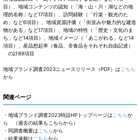
目）、地域コンテンツの認知（「海・山・川・湖などの地
理的名称」など17項目）、訪問経験（「行楽・観光のた
め」など6項目）、地域資源評価（「街並みや魅力的な建造
物がある」など17項目）、地域の特性（「歴史・文化のま
ち」など14項目）、地域イメージ（「あこがれる」など14
項目）、産品想起率（食品、非食品をそれぞれ自由記述）
の計89項目
地域ブランド調査2023ニュースリリース（PDF）は
こちら
から
関連ページ
・地域ブランド調査2023特設HPトップページは
こちら
か
ら （過去の結果もこちらから）
・同調査概要は
こちら
から
・結果速報は
こちら
から