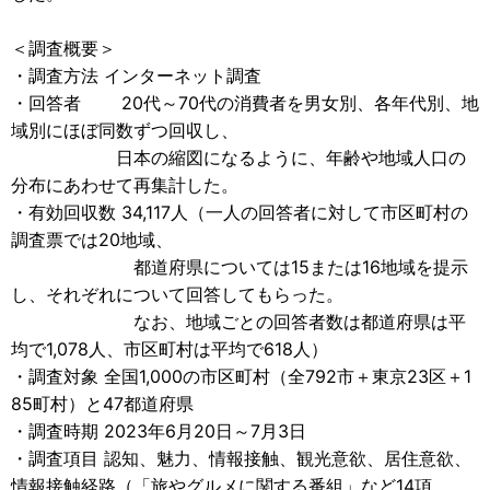
＜調査概要＞
・調査方法 インターネット調査
・回答者 20代～70代の消費者を男女別、各年代別、地
域別にほぼ同数ずつ回収し、
日本の縮図になるように、年齢や地域人口の
分布にあわせて再集計した。
・有効回収数 34,117人（一人の回答者に対して市区町村の
調査票では20地域、
都道府県については15または16地域を提示
し、それぞれについて回答してもらった。
なお、地域ごとの回答者数は都道府県は平
均で1,078人、市区町村は平均で618人）
・調査対象 全国1,000の市区町村（全792市＋東京23区＋1
85町村）と47都道府県
・調査時期 2023年6月20日～7月3日
・調査項目 認知、魅力、情報接触、観光意欲、居住意欲、
情報接触経路（「旅やグルメに関する番組」など14項