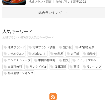
地域ブランド調査
地域ブランド調査2022
arrow_right_alt
総合ランキング
人気キーワード
地域ブランドNEWSで人気のキーワード
地域ブランド
地域ブランド調査
魅力度
47都道府県
local_offer
local_offer
local_offer
local_offer
ご当地グルメ
地域おこし
物産展
大手町
南船橋
local_offer
local_offer
local_offer
local_offer
local_offer
アンテナショップ
中国商標問題
観光
ビビットマルシェ
local_offer
local_offer
local_offer
local_offer
出展料無料
サンケイビル
毎日新聞
商標
ランキング
local_offer
local_offer
local_offer
local_offer
local_offer
都道府県ランキング
local_offer