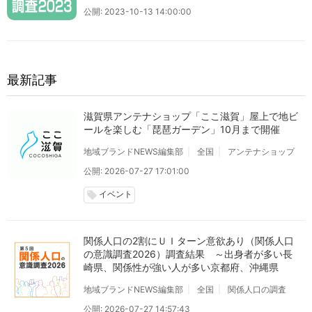
公開: 2023-10-13 14:00:00
最新記事
滋賀県アンテナショップ「ここ滋賀」屋上で地ビ
ールを楽しむ「琵琶ガーデン」10月まで開催
地域ブランドNEWS編集部
全国
アンテナショップ
公開: 2026-07-27 17:01:00
イベント
local_offer
関係人口の2割にＵＩターン意欲あり（関係人口
の意識調査2026）調査結果 ～出身者が多い長
崎県、関係性が強い人が多い京都府、沖縄県
地域ブランドNEWS編集部
全国
関係人口の調査
公開: 2026-07-27 14:57:43