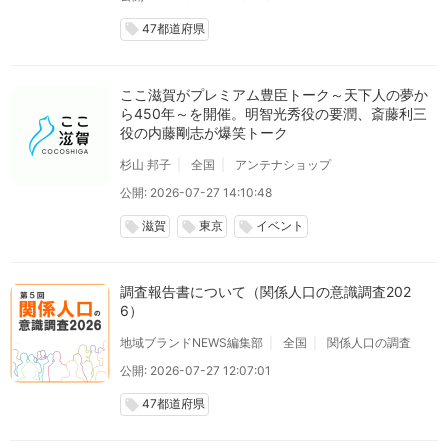
47都道府県
local_offer
ここ滋賀がプレミアム豊臣トーク～天下人の夢か
ら450年～を開催。明智光秀役の要潤、斎藤利三
役の内藤剛志が爆笑トーク
杉山 邦子
全国
アンテナショップ
公開: 2026-07-27 14:10:48
滋賀
東京
イベント
local_offer
local_offer
local_offer
調査報告書について（関係人口の意識調査202
6）
地域ブランドNEWS編集部
全国
関係人口の調査
公開: 2026-07-27 12:07:01
47都道府県
local_offer