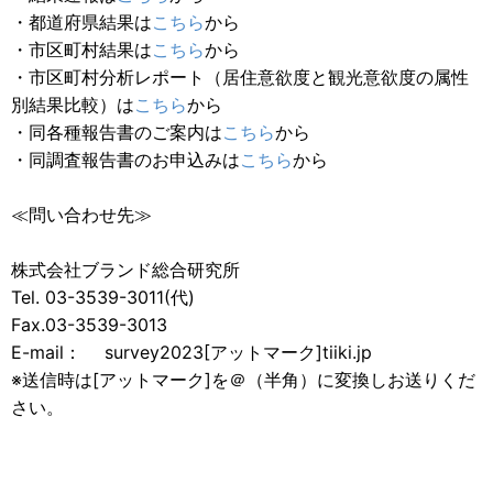
・都道府県結果は
こちら
から
・市区町村結果は
こちら
から
・市区町村分析レポート（居住意欲度と観光意欲度の属性
別結果比較）は
こちら
から
・同各種報告書のご案内は
こちら
から
・同調査報告書のお申込みは
こちら
から
≪問い合わせ先≫
株式会社ブランド総合研究所
Tel. 03-3539-3011(代)
Fax.03-3539-3013
E-mail： survey2023[アットマーク]tiiki.jp
※送信時は[アットマーク]を＠（半角）に変換しお送りくだ
さい。