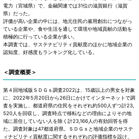
電力（宮城県）で、金融関連では31位の滋賀銀行（滋賀
県）だった。
評価が高い企業の中には、地元住民の雇用創出につながっ
ている企業や、食や生活を通して環境や地域貢献の活動を
積極的に行っている企業が多い。
本調査では、サステナビリティ貢献度のほかに地域企業の
認知度、好感度もランキング化している。
＜調査概要＞
第４回地域版ＳＤＧｓ調査2022は、15歳以上の男女を対象
に、2022年5月20日から26日にかけてインターネットで調
査を実施し、都道府県の住民をそれぞれ約500人ずつ計23,
520人を回収し、調査時点で移転などの理由によりその地
域に居住していない人を除く計23,166人の有効回答を得
た。調査対象は47都道府県。ＳＤＧｓと地域企業のサステ
ィナビリティ貢献度に関するそれぞれの評価指標を設け、