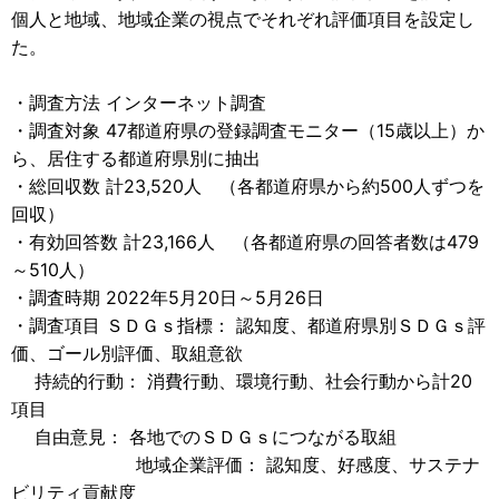
個人と地域、地域企業の視点でそれぞれ評価項目を設定し
た。
・調査方法 インターネット調査
・調査対象 47都道府県の登録調査モニター（15歳以上）か
ら、居住する都道府県別に抽出
・総回収数 計23,520人 （各都道府県から約500人ずつを
回収）
・有効回答数 計23,166人 （各都道府県の回答者数は479
～510人）
・調査時期 2022年5月20日～5月26日
・調査項目 ＳＤＧｓ指標： 認知度、都道府県別ＳＤＧｓ評
価、ゴール別評価、取組意欲
持続的行動： 消費行動、環境行動、社会行動から計20
項目
自由意見： 各地でのＳＤＧｓにつながる取組
地域企業評価： 認知度、好感度、サステナ
ビリティ貢献度