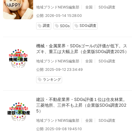
地域ブランドNEWS編集部
全国
SDGs調査
公開: 2026-05-14 15:28:00
調査
SDGs調査
local_offer
local_offer
local_offer
SDGs
機械・金属業界・SDGsゴールの評価が低下。ス
ズキ、重工は大幅上昇（企業版SDGs調査2025）
地域ブランドNEWS編集部
全国
SDGs調査
公開: 2025-09-12 23:34:49
ランキング
local_offer
建設・不動産業界・SDGs評価１位は住友林業。
三菱地所、三井不も上昇（企業版SDGs調査202
5）
地域ブランドNEWS編集部
全国
SDGs調査
公開: 2025-09-08 19:45:10