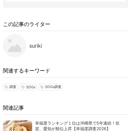
この記事のライター
suriki
関連するキーワード
調査
SDGs調査
local_offer
local_offer
local_offer
SDGs
関連記事
幸福度ランキング１位は沖縄県で5年連続！佐
賀、愛知が順位上昇【幸福度調査2026】