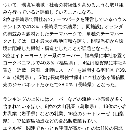
ついて、環境や地域・社会の持続性を高めるような取り組
みを行っていると評価していることになる。
2位は長崎県で同社名のテーマパークを運営しているハウス
テンボスで41.3％（長崎県での結果）。同施設はオランダ
の街並みを題材としたテーマパークで、単独のテーマパー
クとしては、日本最大の敷地面積を誇り、開設当初から環
境に配慮した機能・構造としたことが話題となった。
3位はイトーヨーカドー系のスーパー、福島県に本社を置く
ヨークベニマルで40.8％（福島県）、4位は滋賀県に本社を
置き、近畿、東海、北陸にスーパーを展開する平和堂で39.
4％（滋賀県）。5位は長崎県佐世保市に本社がある通信販
売のジャパネットたかたで38.0％（長崎県）となった。
ランキングの上位にはスーパーなどの流通・小売業が多く
含まれているほか、8位の大山乳業（鳥取県）、13位の小岩
井乳業（岩手県）などの乳業、16位のシャトレーゼ（山梨
県）、17位霧島酒造などの食品製造業も多い。
エネルギー関連でもっとも評価が高かったのは11位の東北