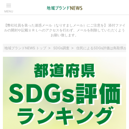
MENU
【弊社社員を装った迷惑メール（なりすましメール）にご注意を】 添付ファイ
ルの開封や記載ＵＲＬへのアクセスを行わず、メールを削除していただくよう
お願い致します。
地域ブランドNEWS トップ
SDGs調査
住民によるSDGs評価は鳥取県が3