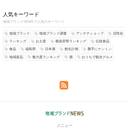
人気キーワード
地域ブランドNEWSで人気のキーワード
地域ブランド
地域ブランド調査
アンテナショップ
活性化
local_offer
local_offer
local_offer
local_offer
ランキング
お土産
都道府県ランキング
伝統食品
local_offer
local_offer
local_offer
local_offer
食品
福島県
日本酒
創生計画
勝手にケンミン
local_offer
local_offer
local_offer
local_offer
local_offer
地域産品
魅力度ランキング
酒
おうちで観光グルメ
local_offer
local_offer
local_offer
local_offer
メニュー