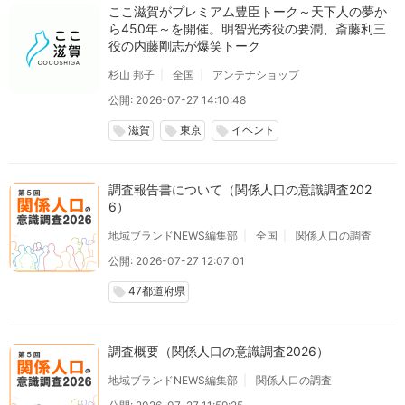
ここ滋賀がプレミアム豊臣トーク～天下人の夢か
ら450年～を開催。明智光秀役の要潤、斎藤利三
役の内藤剛志が爆笑トーク
杉山 邦子
全国
アンテナショップ
公開: 2026-07-27 14:10:48
滋賀
東京
イベント
local_offer
local_offer
local_offer
調査報告書について（関係人口の意識調査202
6）
地域ブランドNEWS編集部
全国
関係人口の調査
公開: 2026-07-27 12:07:01
47都道府県
local_offer
調査概要（関係人口の意識調査2026）
地域ブランドNEWS編集部
関係人口の調査