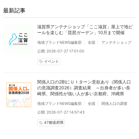
最新記事
滋賀県アンテナショップ「ここ滋賀」屋上で地ビ
ールを楽しむ「琵琶ガーデン」10月まで開催
地域ブランドNEWS編集部
全国
アンテナショップ
公開: 2026-07-27 17:01:00
イベント
local_offer
関係人口の2割にＵＩターン意欲あり（関係人口
の意識調査2026）調査結果 ～出身者が多い長
崎県、関係性が強い人が多い京都府、沖縄県
地域ブランドNEWS編集部
全国
関係人口の調査
公開: 2026-07-27 14:57:43
47都道府県
local_offer