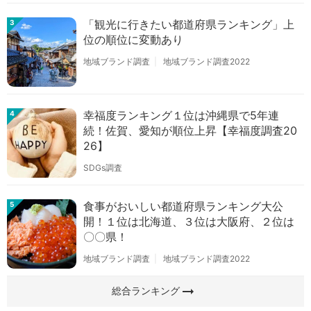
「観光に行きたい都道府県ランキング」上
3
位の順位に変動あり
地域ブランド調査
地域ブランド調査2022
幸福度ランキング１位は沖縄県で5年連
4
続！佐賀、愛知が順位上昇【幸福度調査20
26】
SDGs調査
食事がおいしい都道府県ランキング大公
5
開！１位は北海道、３位は大阪府、２位は
〇〇県！
地域ブランド調査
地域ブランド調査2022
arrow_right_alt
総合ランキング