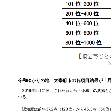
令和ゆかりの地 太宰府市の各項目結果が上
2019年5月に改元された新元号「令和」の典拠
いる。
認知度は前年37.2点（128位）から45.3点（50位）