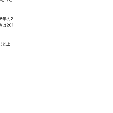
5年の2
点は201
ほど上