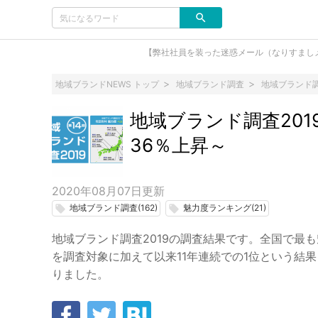
【弊社社員を装った迷惑メール（なりすまし
地域ブランドNEWS トップ
地域ブランド調査
地域ブランド調
地域ブランド調査20
36％上昇～
2020年08月07日
更新
地域ブランド調査(162)
魅力度ランキング(21)
local_offer
local_offer
地域ブランド調査2019の調査結果です。全国で最
を調査対象に加えて以来11年連続での1位という結果
りました。