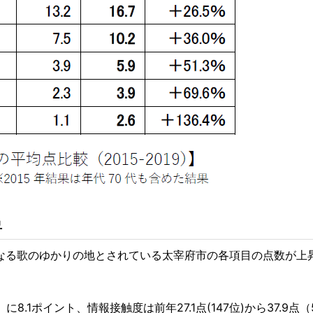
昇
となる歌のゆかりの地とされている太宰府市の各項目の点数が上
に8.1ポイント、情報接触度は前年27.1点(147位)から37.9点（