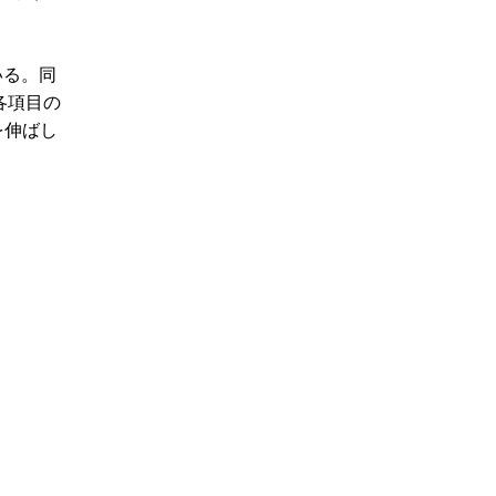
いる。同
と各項目の
を伸ばし