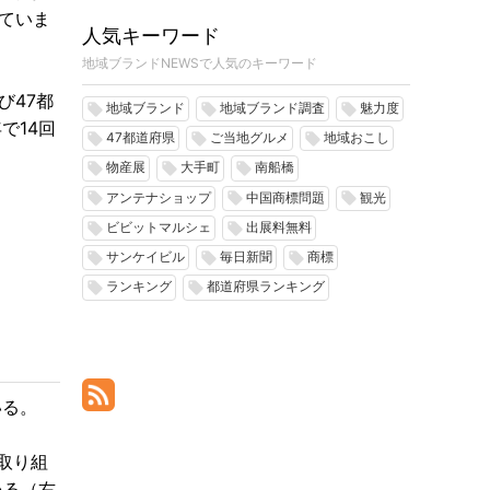
ていま
人気キーワード
地域ブランドNEWSで人気のキーワード
び47都
地域ブランド
地域ブランド調査
魅力度
local_offer
local_offer
local_offer
で14回
47都道府県
ご当地グルメ
地域おこし
local_offer
local_offer
local_offer
物産展
大手町
南船橋
local_offer
local_offer
local_offer
アンテナショップ
中国商標問題
観光
local_offer
local_offer
local_offer
ビビットマルシェ
出展料無料
local_offer
local_offer
サンケイビル
毎日新聞
商標
local_offer
local_offer
local_offer
ランキング
都道府県ランキング
local_offer
local_offer
いる。
の取り組
いる（右