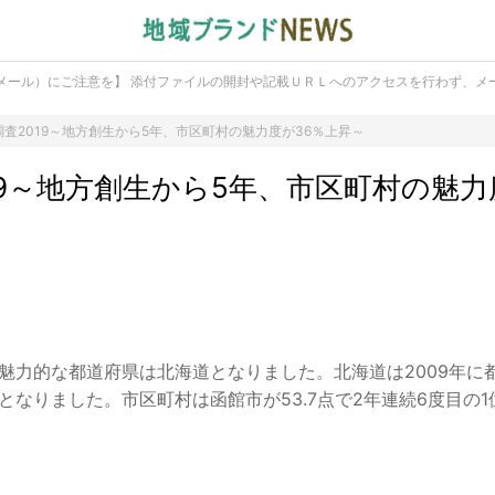
メール）にご注意を】 添付ファイルの開封や記載ＵＲＬへのアクセスを行わず、メ
査2019～地方創生から5年、市区町村の魅力度が36％上昇～
19～地方創生から5年、市区町村の魅力
も魅力的な都道府県は北海道となりました。北海道は2009年に
となりました。市区町村は函館市が53.7点で2年連続6度目の1