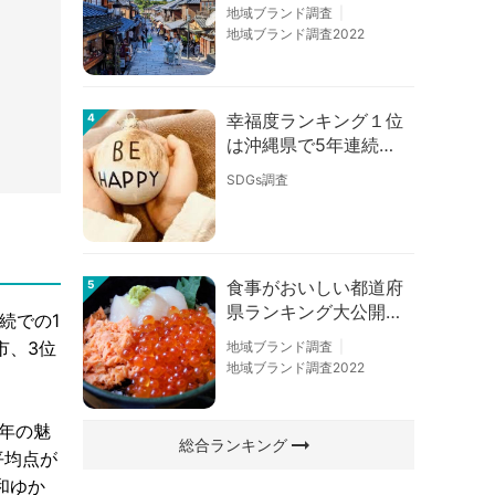
の順位に変動あり
地域ブランド調査
地域ブランド調査2022
幸福度ランキング１位
4
は沖縄県で5年連続！
佐賀、愛知が順位上昇
SDGs調査
【幸福度調査2026】
食事がおいしい都道府
5
県ランキング大公開！
続での1
１位は北海道、３位は
市、3位
地域ブランド調査
大阪府、２位は〇〇
地域ブランド調査2022
県！
年の魅
arrow_right_alt
総合ランキング
平均点が
和ゆか