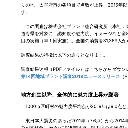
りの地・太宰府市の各項目で点数が上昇、2015年
す。
この調査は株式会社ブランド総合研究所（本社：東京
道府県を対象に、認知度や魅力度、イメージなど全8
目の実施（年１回実施）。全国の消費者31,369人
調査結果の特徴は以下の通りとなります。
調査結果速報（PDFファイル）はこちらからダウン
第14回地域ブランド調査2019ニュースリリース
（P
地方創生以降、全体的に魅力度上昇が顕著
1000市区町村の魅力度平均点が2019年は9.0
東日本大震災のあった2011年（7.6点）から20
みが本格化し始めた2015年以降、魅力度の平均点