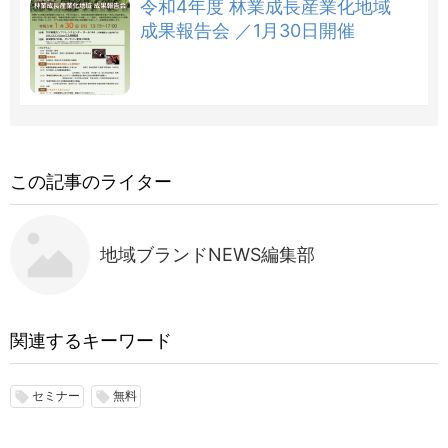
令和4年度 林業成長産業化地域
成果報告会 ／1月30日開催
この記事のライター
地域ブランドNEWS編集部
関連するキーワード
セミナー
無料
local_offer
local_offer