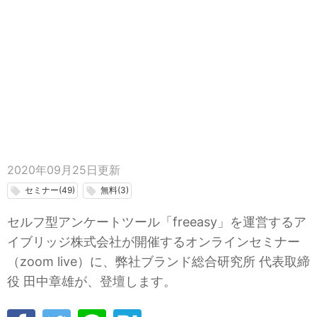
2020年09月25日
更新
セミナー(49)
無料(3)
local_offer
local_offer
セルフ型アンケートツール「freeasy」を運営するア
イブリッジ株式会社が開催するオンラインセミナー
（zoom live）に、弊社ブランド総合研究所 代表取締
役 田中章雄が、登壇します。