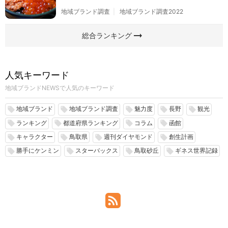
地域ブランド調査
地域ブランド調査2022
arrow_right_alt
総合ランキング
人気キーワード
地域ブランドNEWSで人気のキーワード
地域ブランド
地域ブランド調査
魅力度
長野
観光
local_offer
local_offer
local_offer
local_offer
local_offer
ランキング
都道府県ランキング
コラム
函館
local_offer
local_offer
local_offer
local_offer
キャラクター
鳥取県
週刊ダイヤモンド
創生計画
local_offer
local_offer
local_offer
local_offer
勝手にケンミン
スターバックス
鳥取砂丘
ギネス世界記録
local_offer
local_offer
local_offer
local_offer