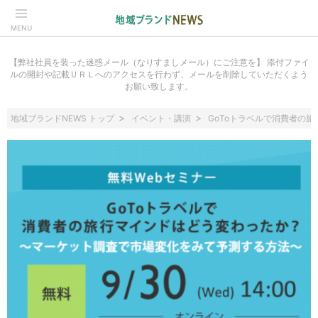
MENU
【弊社社員を装った迷惑メール（なりすましメール）にご注意を】 添付ファイ
ルの開封や記載ＵＲＬへのアクセスを行わず、メールを削除していただくよう
お願い致します。
地域ブランドNEWS トップ
イベント・講演
GoToトラベルで消費者の