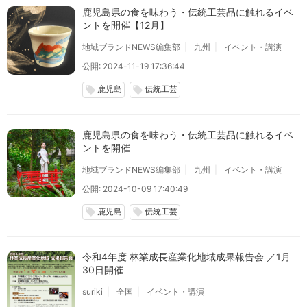
鹿児島県の食を味わう・伝統工芸品に触れるイベ
ントを開催【12月】
地域ブランドNEWS編集部
九州
イベント・講演
公開: 2024-11-19 17:36:44
鹿児島
伝統工芸
local_offer
local_offer
鹿児島県の食を味わう・伝統工芸品に触れるイベ
ントを開催
地域ブランドNEWS編集部
九州
イベント・講演
公開: 2024-10-09 17:40:49
鹿児島
伝統工芸
local_offer
local_offer
令和4年度 林業成長産業化地域成果報告会 ／1月
30日開催
suriki
全国
イベント・講演