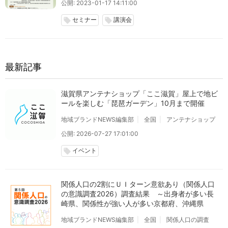
公開: 2023-01-17 14:11:00
セミナー
講演会
local_offer
local_offer
最新記事
滋賀県アンテナショップ「ここ滋賀」屋上で地ビ
ールを楽しむ「琵琶ガーデン」10月まで開催
地域ブランドNEWS編集部
全国
アンテナショップ
公開: 2026-07-27 17:01:00
イベント
local_offer
関係人口の2割にＵＩターン意欲あり（関係人口
の意識調査2026）調査結果 ～出身者が多い長
崎県、関係性が強い人が多い京都府、沖縄県
地域ブランドNEWS編集部
全国
関係人口の調査