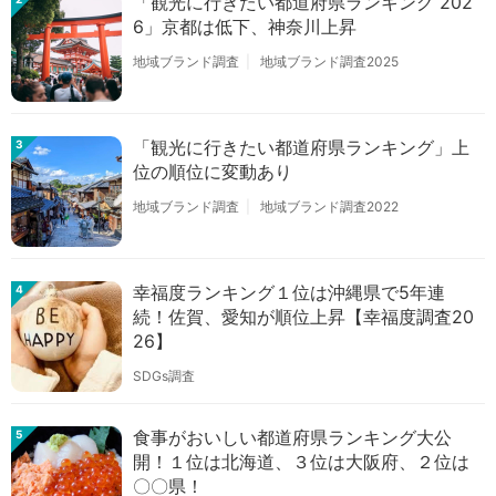
「観光に行きたい都道府県ランキング 202
6」京都は低下、神奈川上昇
地域ブランド調査
地域ブランド調査2025
「観光に行きたい都道府県ランキング」上
3
位の順位に変動あり
地域ブランド調査
地域ブランド調査2022
幸福度ランキング１位は沖縄県で5年連
4
続！佐賀、愛知が順位上昇【幸福度調査20
26】
SDGs調査
食事がおいしい都道府県ランキング大公
5
開！１位は北海道、３位は大阪府、２位は
〇〇県！