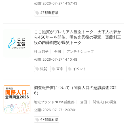
公開: 2026-07-27 14:57:43
47都道府県
local_offer
ここ滋賀がプレミアム豊臣トーク～天下人の夢か
ら450年～を開催。明智光秀役の要潤、斎藤利三
役の内藤剛志が爆笑トーク
杉山 邦子
全国
アンテナショップ
公開: 2026-07-27 14:10:48
滋賀
東京
イベント
local_offer
local_offer
local_offer
調査報告書について（関係人口の意識調査202
6）
地域ブランドNEWS編集部
全国
関係人口の調査
公開: 2026-07-27 12:07:01
47都道府県
local_offer