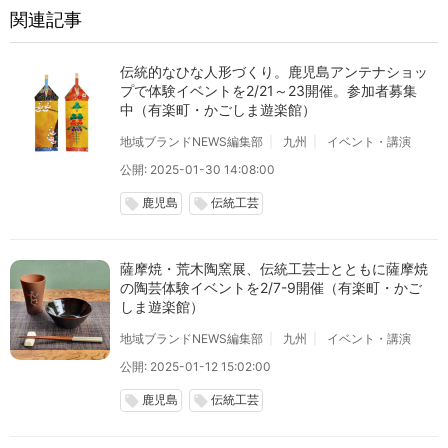
関連記事
伝統的なひな人形づくり。鹿児島アンテナショッ
プで体験イベントを2/21～23開催。参加者募集
中（有楽町・かごしま遊楽館）
地域ブランドNEWS編集部
九州
イベント・講演
公開: 2025-01-30 14:08:00
鹿児島
伝統工芸
local_offer
local_offer
薩摩焼・荒木陶窯展、伝統工芸士とともに薩摩焼
の陶芸体験イベントを2/7-9開催（有楽町・かご
しま遊楽館）
地域ブランドNEWS編集部
九州
イベント・講演
公開: 2025-01-12 15:02:00
鹿児島
伝統工芸
local_offer
local_offer