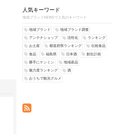
人気キーワード
地域ブランドNEWSで人気のキーワード
地域ブランド
地域ブランド調査
local_offer
local_offer
アンテナショップ
活性化
ランキング
local_offer
local_offer
local_offer
お土産
都道府県ランキング
伝統食品
local_offer
local_offer
local_offer
食品
福島県
日本酒
創生計画
local_offer
local_offer
local_offer
local_offer
勝手にケンミン
地域産品
local_offer
local_offer
魅力度ランキング
酒
local_offer
local_offer
おうちで観光グルメ
local_offer