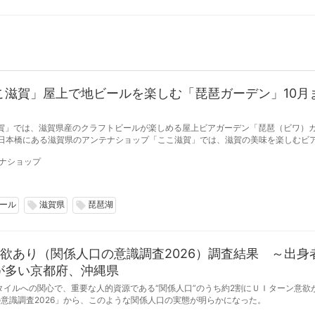
こ滋賀」屋上で地ビールを楽しむ「琵琶ガーデン」10月
賀」では、滋賀県産のクラフトビールが楽しめる屋上ビアガーデン「琵琶（ビワ）
期間、毎週金曜日の17:00から21:00まで開催している。（※雨天中止）
ナショップ
ール
滋賀県
琵琶湖
local_offer
local_offer
欲あり（関係人口の意識調査2026）調査結果 ～出身
が多い京都府、沖縄県
タイルへの関心で、重要な人的資源である“関係人口”のうち約2割にＵＩターン意欲が
意識調査2026」から、このような関係人口の実態が明らかになった。