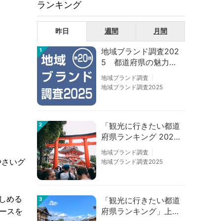
ランキング
昨日
週間
月間
地域ブランド調査202
1
5 都道府県の魅力度
等調査結果
地域ブランド調査
地域ブランド調査2025
「観光に行きたい都道
2
府県ランキング 202
6」京都は低下、神奈
地域ブランド調査
川上昇
やさいグ
地域ブランド調査2025
楽しめる
「観光に行きたい都道
3
府県ランキング」上位
ースを