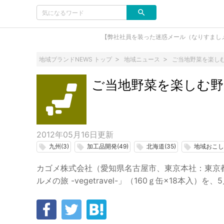
【弊社社員を装った迷惑メール（なりすまし
地域ブランドNEWS トップ
地域ニュース
ご当地野菜を楽し
ご当地野菜を楽しむ野
2012年05月16日
更新
九州(3)
加工品開発(49)
北海道(35)
地域おこし(
local_offer
local_offer
local_offer
local_offer
カゴメ株式会社（愛知県名古屋市、東京本社：東京都
ルメの旅 -vegetravel-」（160ｇ缶×18本入