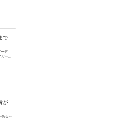
まで
ガーデ
者が
ある--