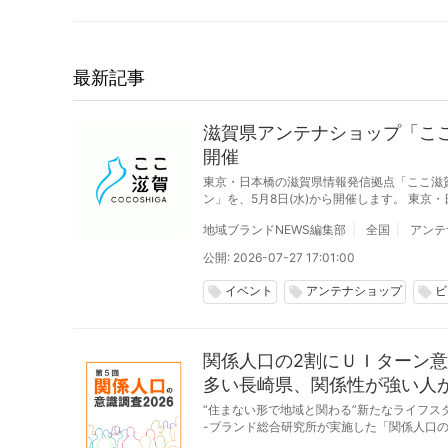
最新記事
滋賀県アンテナショップ「こ
開催
東京・日本橋の滋賀県情報発信拠点「ここ滋
ン」を、5月8日(水)から開催します。 東京・日本橋にある滋賀県のアンテナショップ「ここ滋賀」では、滋賀の美味を楽しむビアガーデ
ン「琵琶ガーデン」をで10月31日(木)までの
地域ブランドNEWS編集部
全国
アンテ
公開: 2026-07-27 17:01:00
イベント
アンテナショップ
ビ
local_offer
local_offer
local_offer
関係人口の2割にＵＩターン意
多い長崎県、関係性が強い人
“住まない形で地域と関わる”新たなライフス
-ブランド総合研究所が実施した「関係人口の