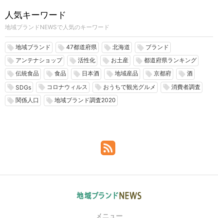
人気キーワード
地域ブランドNEWSで人気のキーワード
地域ブランド
47都道府県
北海道
ブランド
local_offer
local_offer
local_offer
local_offer
アンテナショップ
活性化
お土産
都道府県ランキング
local_offer
local_offer
local_offer
local_offer
伝統食品
食品
日本酒
地域産品
京都府
酒
local_offer
local_offer
local_offer
local_offer
local_offer
local_offer
コロナウィルス
おうちで観光グルメ
消費者調査
local_offer
local_offer
local_offer
local_offer
SDGs
関係人口
地域ブランド調査2020
local_offer
local_offer
メニュー