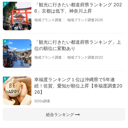
「観光に行きたい都道府県ランキング 202
3
6」京都は低下、神奈川上昇
地域ブランド調査
地域ブランド調査2025
「観光に行きたい都道府県ランキング」上
4
位の順位に変動あり
地域ブランド調査
地域ブランド調査2022
幸福度ランキング１位は沖縄県で5年連
5
続！佐賀、愛知が順位上昇【幸福度調査20
26】
SDGs調査
arrow_right_alt
総合ランキング