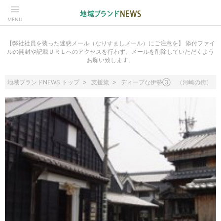
MENU
【弊社社員を装った迷惑メール（なりすましメール）にご注意を】 添付ファイ
ルの開封や記載ＵＲＬへのアクセスを行わず、メールを削除していただくよう
お願い致します。
地域ブランドNEWS トップ
支援策
ディープな伊勢③ （河崎の街）