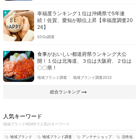
幸福度ランキング１位は沖縄県で5年連
4
続！佐賀、愛知が順位上昇【幸福度調査20
26】
SDGs調査
食事がおいしい都道府県ランキング大公
5
開！１位は北海道、３位は大阪府、２位は
〇〇県！
地域ブランド調査
地域ブランド調査2022
arrow_right_alt
総合ランキング
人気キーワード
地域ブランドNEWSで人気のキーワード
地域ブランド
地域ブランド調査
アンテナショップ
活性化
local_offer
local_offer
local_offer
local_offer