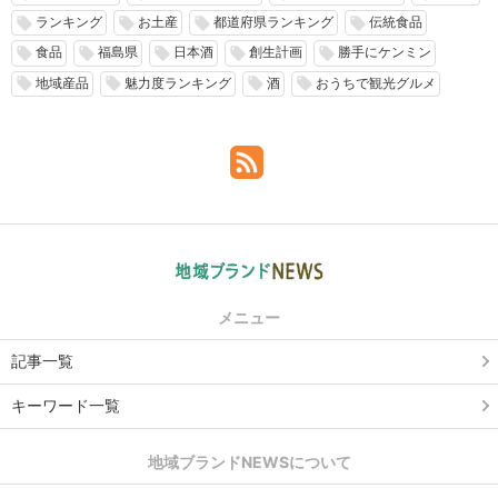
ランキング
お土産
都道府県ランキング
伝統食品
local_offer
local_offer
local_offer
local_offer
食品
福島県
日本酒
創生計画
勝手にケンミン
local_offer
local_offer
local_offer
local_offer
local_offer
地域産品
魅力度ランキング
酒
おうちで観光グルメ
local_offer
local_offer
local_offer
local_offer
メニュー
記事一覧
キーワード一覧
地域ブランドNEWSについて