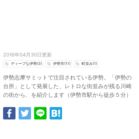
2016年04月30日
更新
ディープな伊勢(3)
伊勢市(11)
町並み(1)
local_offer
local_offer
local_offer
伊勢志摩サミットで注目されている伊勢。「伊勢の
台所」として発展した、レトロな街並みが残る川崎
の街から、を紹介します（伊勢市駅から徒歩５分）