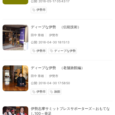
公開: 2016-05-17 05:43:17
伊勢市
local_offer
ディープな伊勢 （伝統技術）
田中 章雄
伊勢市
公開: 2016-04-30 18:15:13
伊勢市
ディープな伊勢
local_offer
local_offer
ディープな伊勢 （老舗旅館編）
田中 章雄
伊勢市
公開: 2016-04-30 17:58:50
伊勢市
旅館
local_offer
local_offer
伊勢志摩サミットプレスサポーターズ～おもてな
し100～発足