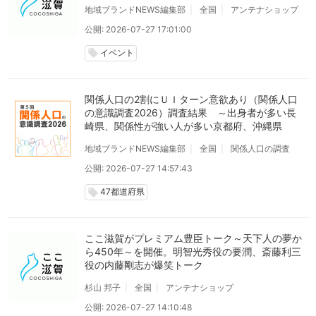
地域ブランドNEWS編集部
全国
アンテナショップ
公開: 2026-07-27 17:01:00
イベント
local_offer
関係人口の2割にＵＩターン意欲あり（関係人口
の意識調査2026）調査結果 ～出身者が多い長
崎県、関係性が強い人が多い京都府、沖縄県
地域ブランドNEWS編集部
全国
関係人口の調査
公開: 2026-07-27 14:57:43
47都道府県
local_offer
ここ滋賀がプレミアム豊臣トーク～天下人の夢か
ら450年～を開催。明智光秀役の要潤、斎藤利三
役の内藤剛志が爆笑トーク
杉山 邦子
全国
アンテナショップ
公開: 2026-07-27 14:10:48