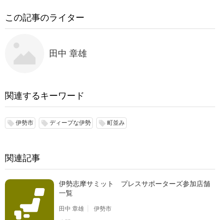
この記事のライター
田中 章雄
関連するキーワード
伊勢市
ディープな伊勢
町並み
local_offer
local_offer
local_offer
関連記事
伊勢志摩サミット プレスサポーターズ参加店舗
一覧
田中 章雄
伊勢市