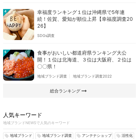
幸福度ランキング１位は沖縄県で5年連
4
続！佐賀、愛知が順位上昇【幸福度調査20
26】
SDGs調査
食事がおいしい都道府県ランキング大公
5
開！１位は北海道、３位は大阪府、２位は
〇〇県！
地域ブランド調査
地域ブランド調査2022
arrow_right_alt
総合ランキング
人気キーワード
地域ブランドNEWSで人気のキーワード
地域ブランド
地域ブランド調査
アンテナショップ
活性化
local_offer
local_offer
local_offer
local_offer