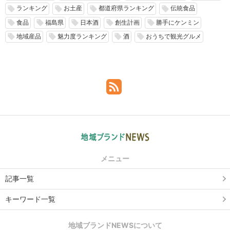
ランキング
お土産
都道府県ランキング
伝統食品
local_offer
local_offer
local_offer
local_offer
食品
福島県
日本酒
創生計画
勝手にケンミン
local_offer
local_offer
local_offer
local_offer
local_offer
地域産品
魅力度ランキング
酒
おうちで観光グルメ
local_offer
local_offer
local_offer
local_offer
メニュー
記事一覧
キーワード一覧
地域ブランドNEWSについて