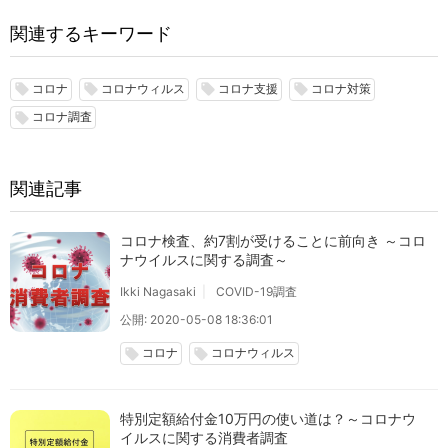
関連するキーワード
コロナ
コロナウィルス
コロナ支援
コロナ対策
local_offer
local_offer
local_offer
local_offer
コロナ調査
local_offer
関連記事
コロナ検査、約7割が受けることに前向き ～コロ
ナウイルスに関する調査～
Ikki Nagasaki
COVID-19調査
公開: 2020-05-08 18:36:01
コロナ
コロナウィルス
local_offer
local_offer
特別定額給付金10万円の使い道は？～コロナウ
イルスに関する消費者調査