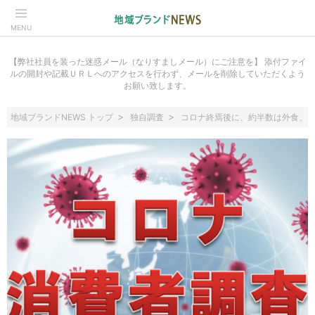
MENU
【弊社社員を装った迷惑メール（なりすましメール）にご注意を】 添付ファイ
ルの開封や記載ＵＲＬへのアクセスを行わず、メールを削除していただくよう
お願い致します。
地域ブランドNEWS トップ
独自調査
コロナ終焉後に、約半数は外食、国