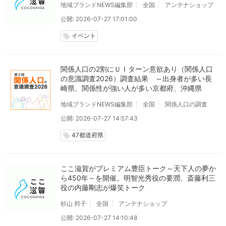
地域ブランドNEWS編集部
全国
アンテナショップ
公開: 2026-07-27 17:01:00
イベント
local_offer
関係人口の2割にＵＩターン意欲あり（関係人口
の意識調査2026）調査結果 ～出身者が多い長
崎県、関係性が強い人が多い京都府、沖縄県
地域ブランドNEWS編集部
全国
関係人口の調査
公開: 2026-07-27 14:57:43
47都道府県
local_offer
ここ滋賀がプレミアム豊臣トーク～天下人の夢か
ら450年～を開催。明智光秀役の要潤、斎藤利三
役の内藤剛志が爆笑トーク
杉山 邦子
全国
アンテナショップ
公開: 2026-07-27 14:10:48