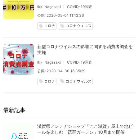
Ikki Nagasaki
COVID-19調査
公開: 2020-05-01 11:12:36
コロナ
コロナウィルス
local_offer
local_offer
新型コロナウイルスの影響に関する消費者調査を
実施
Ikki Nagasaki
COVID-19調査
公開: 2020-04-30 16:35:29
コロナ
コロナウィルス
local_offer
local_offer
最新記事
滋賀県アンテナショップ「ここ滋賀」屋上で地ビ
ールを楽しむ「琵琶ガーデン」10月まで開催