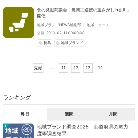
食の発掘商談会「農商工連携の宝さがしin香川」
開催
地域ブランドNEWS編集部
地域ニュース
公開: 2010-02-11 00:00:00
徳島
地域ブランド
local_offer
local_offer
…
14
先頭
11
12
13
ランキング
昨日
週間
月間
地域ブランド調査2025 都道府県の魅力
1
度等調査結果