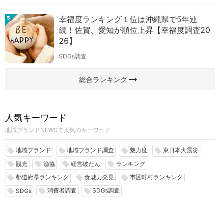
幸福度ランキング１位は沖縄県で5年連
5
続！佐賀、愛知が順位上昇【幸福度調査20
26】
SDGs調査
arrow_right_alt
総合ランキング
人気キーワード
地域ブランドNEWSで人気のキーワード
地域ブランド
地域ブランド調査
魅力度
東日本大震災
local_offer
local_offer
local_offer
local_offer
観光
漁協
経営破たん
ランキング
local_offer
local_offer
local_offer
local_offer
都道府県ランキング
食魅力発見
市区町村ランキング
local_offer
local_offer
local_offer
消費者調査
SDGs調査
local_offer
local_offer
local_offer
SDGs