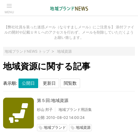
MENU
【弊社社員を装った迷惑メール（なりすましメール）にご注意を】 添付ファイ
ルの開封や記載ＵＲＬへのアクセスを行わず、メールを削除していただくよう
お願い致します。
地域ブランドNEWS トップ
地域資源
地域資源に関する記事
表示順:
第５回:地域資源
杉山 邦子
地域ブランド用語集
公開: 2010-08-02 14:00:24
地域ブランド
地域資源
local_offer
local_offer