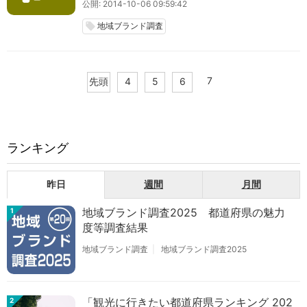
公開: 2014-10-06 09:59:42
地域ブランド調査
local_offer
7
先頭
4
5
6
ランキング
昨日
週間
月間
地域ブランド調査2025 都道府県の魅力
1
度等調査結果
地域ブランド調査
地域ブランド調査2025
「観光に行きたい都道府県ランキング 202
2