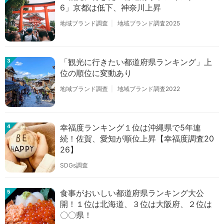
6」京都は低下、神奈川上昇
地域ブランド調査
地域ブランド調査2025
「観光に行きたい都道府県ランキング」上
3
位の順位に変動あり
地域ブランド調査
地域ブランド調査2022
幸福度ランキング１位は沖縄県で5年連
4
続！佐賀、愛知が順位上昇【幸福度調査20
26】
SDGs調査
食事がおいしい都道府県ランキング大公
5
開！１位は北海道、３位は大阪府、２位は
〇〇県！