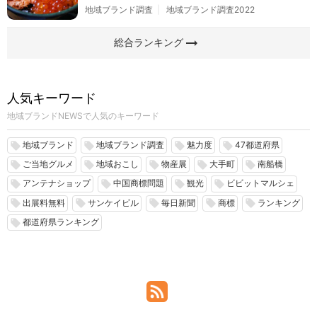
地域ブランド調査
地域ブランド調査2022
arrow_right_alt
総合ランキング
人気キーワード
地域ブランドNEWSで人気のキーワード
地域ブランド
地域ブランド調査
魅力度
47都道府県
local_offer
local_offer
local_offer
local_offer
ご当地グルメ
地域おこし
物産展
大手町
南船橋
local_offer
local_offer
local_offer
local_offer
local_offer
アンテナショップ
中国商標問題
観光
ビビットマルシェ
local_offer
local_offer
local_offer
local_offer
出展料無料
サンケイビル
毎日新聞
商標
ランキング
local_offer
local_offer
local_offer
local_offer
local_offer
都道府県ランキング
local_offer