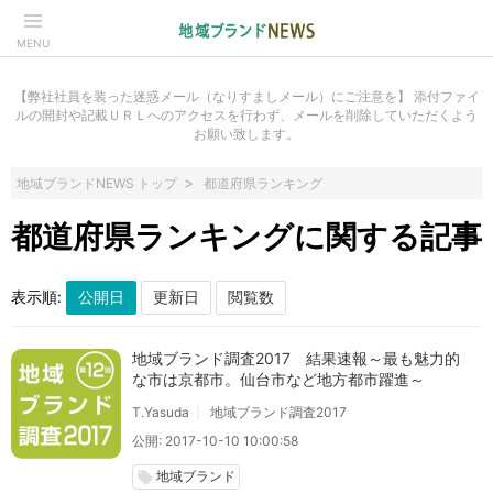
MENU
【弊社社員を装った迷惑メール（なりすましメール）にご注意を】 添付ファイ
ルの開封や記載ＵＲＬへのアクセスを行わず、メールを削除していただくよう
お願い致します。
地域ブランドNEWS トップ
都道府県ランキング
都道府県ランキングに関する記事
表示順:
地域ブランド調査2017 結果速報～最も魅力的
な市は京都市。仙台市など地方都市躍進～
T.Yasuda
地域ブランド調査2017
公開: 2017-10-10 10:00:58
地域ブランド
local_offer