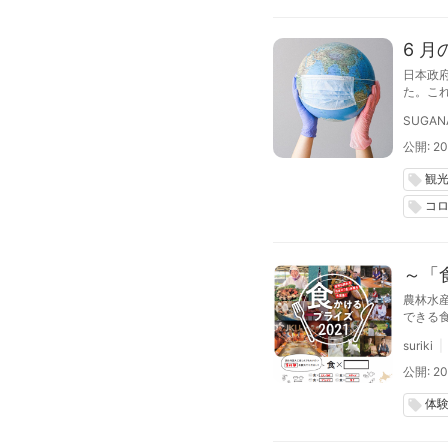
6 
日本政
た。これ
SUGAN
公開: 20
観
local_offer
コ
local_offer
～「
農林水
できる
suriki
公開: 20
体
local_offer