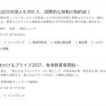
月の訪日外国人9,300 人、国際的な移動の制約続く
府観光局（ＪＮＴＯ）が２１日発表した６月の訪日外国人客数は９３００人（推計）
は、新型コロナウイルス感染症の影響前の 2019 年同月比 99.7%減に相当する。
AMI
全国
地域ニュース
21-07-29 15:28:00
光
インバウンド
地域活性化
外国人観光客
観光客
コロナ
local_offer
local_offer
local_offer
local_offer
local_offer
ロナ調査
食かけるプライズ2021」食体験募集開始～
産省は、「食かけるプロジェクト」の一環として、日本各地の食・食文化を深く知る
食体験を表彰する「食かけるプライズ2021」の募集を開始した。
食農体験ネットワーク協議会
21-06-23 17:15:59
験
インバウンド
local_offer