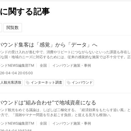
に関する記事
バウンド集客は「感覚」から「データ」へ
ウンドの受け入れが進む中で、消費やリピートにつながらないといった課題も存在し
様な国・地域のニーズに対応するためには、従来の感覚的な施策では不十分です。正
に基づく調査と、データに基づいた戦略が不可欠となっています。今後は、調査設計
ンドNEWS編集部TM
全国
インバウンド施策・事例
策の質が、成功を左右する重要な分岐点となり、持続的なインバウンド受け入れにつ
26-04-04 20:05:00
国人観光客誘致
インターネット調査
インバウンド
local_offer
local_offer
バウンドは“組み合わせ”で地域資産になる
ウンド観光をめぐる議論は、しばしば二極化する。「経済効果をもたらす追い風」と
一方で、「混雑やマナー問題を引き起こす負担」と捉える見方も根強い。
ンドNEWS編集部TM
全国
インバウンド施策・事例
26-04-04 19:52:56