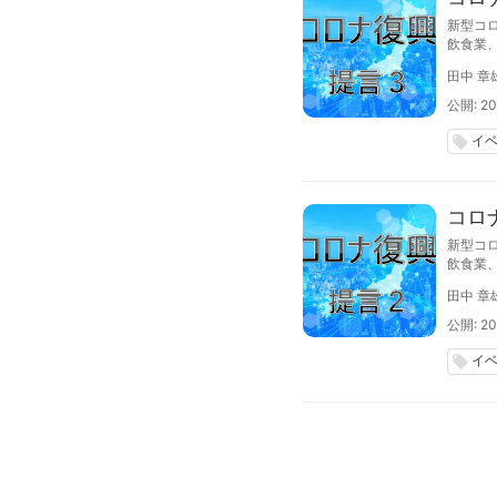
新型コ
飲食業
は飲食
田中 章
公開: 20
イ
local_offer
コロ
新型コ
飲食業
は観光
田中 章
公開: 20
イ
local_offer