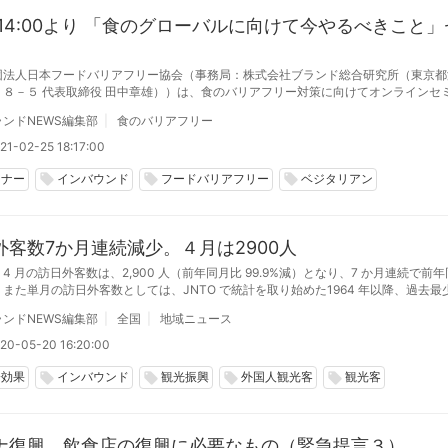
9 14:00より 「食のグローバルに向けて今やるべきこと
団法人日本フードバリアフリー協会（事務局：株式会社ブランド総合研究所（東京都
－８－５ 代表取締役 田中章雄））は、食のバリアフリー対策に向けてオンラインセ
グローバルに向けて今やるべきこと～インバウンドが復活するまでがチャンス！～」を
ンドNEWS編集部
食のバリアフリー
）に開催する。
21-02-25 18:17:00
ミナー
インバウンド
フードバリアフリー
ベジタリアン
local_offer
local_offer
local_offer
外客数7か月連続減少。４月は2900人
 年 4 月の訪日外客数は、2,900 ⼈（前年同月⽐ 99.9%減）となり、7 か月連続で前
また単月の訪日外客数としては、JNTO で統計を取り始めた1964 年以降、過去最
ンドNEWS編集部
全国
地域ニュース
20-05-20 16:20:00
済効果
インバウンド
観光振興
外国人観光客
観光客
local_offer
local_offer
local_offer
local_offer
ナ復興、飲食店の復興に必要なもの（緊急提言３）