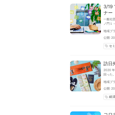
3/1
ナー
一般社
ノ門１
「食の
地域ブラ
日（金
公開: 20
セ
local_offer
訪日
2020
回った。
地域ブラ
公開: 20
経
local_offer
コロ