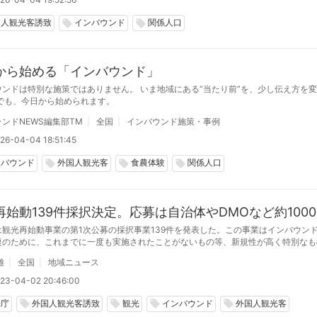
国人観光客誘致
インバウンド
関係人口
local_offer
local_offer
から始める「インバウンド」
ウンドは特別な施策ではありません。 いま地域にある“当たり前”を、少し伝え方を
誰でも、今日から始められます。
ンドNEWS編集部TM
全国
インバウンド施策・事例
26-04-04 18:51:45
ンバウンド
外国人観光客
食農体験
関係人口
local_offer
local_offer
local_offer
再始動139件採択決定。応募は自治体やDMOなど約1000
は観光再始動事業の第1次公募の採択事業139件を発表した。この事業はインバウン
復のために、これまでに一度も実施されたことがないもの等、新規性が高く特別なも
インバウンドの誘客・消費拡大等につなげるのが目的。
雄
全国
地域ニュース
23-04-02 20:46:00
光庁
外国人観光客誘致
観光
インバウンド
外国人観光客
local_offer
local_offer
local_offer
local_offer