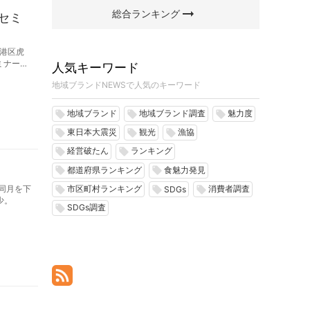
arrow_right_alt
総合ランキング
」セミ
港区虎
ミナー
人気キーワード
3月19
地域ブランドNEWSで人気のキーワード
地域ブランド
地域ブランド調査
魅力度
local_offer
local_offer
local_offer
東日本大震災
観光
漁協
local_offer
local_offer
local_offer
経営破たん
ランキング
local_offer
local_offer
都道府県ランキング
食魅力発見
local_offer
local_offer
年同月を下
市区町村ランキング
消費者調査
local_offer
local_offer
local_offer
SDGs
少。
SDGs調査
local_offer