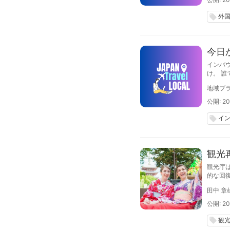
外
local_offer
今日
インバ
け。 
地域ブラ
公開: 20
イ
local_offer
観光
観光庁
的な回
備し、
田中 章
公開: 20
観
local_offer