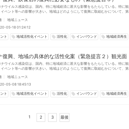
ロナウイルス感染症は、国内、特に地域経済に甚大な影響をもたらしている。特に観
、イベント等への影響が大きい。地域はどのようにして復興に取組むかについて、第
業の具体的な策について提言する。（田中章雄）
雄
地域ニュース
20-05-18 01:24:12
ベント
地域活性化イベント
活性化
インバウンド
地域経済再生
local_offer
local_offer
local_offer
local_offer
ナ復興、地域の具体的な活性化案（緊急提言２）観光面
ロナウイルス感染症は、国内、特に地域経済に甚大な影響をもたらしている。特に観
、イベント等への影響が大きい。地域はどのようにして復興に取組むかについて、第
面での具体的な策について提言する。（田中章雄）
雄
地域ニュース
20-05-08 18:45:13
ベント
地域活性化イベント
活性化
インバウンド
地域経済再生
local_offer
local_offer
local_offer
local_offer
1
2
3
最後