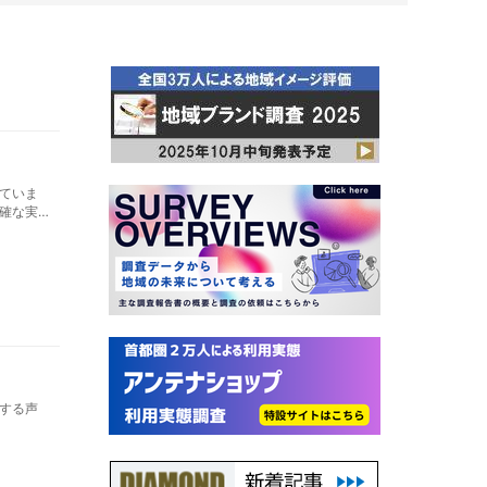
ていま
確な実
と具体
ながり
する声