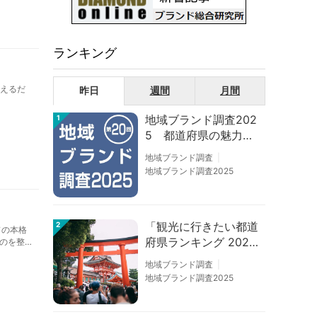
ランキング
変えるだ
昨日
週間
月間
地域ブランド調査202
1
5 都道府県の魅力度
等調査結果
地域ブランド調査
地域ブランド調査2025
「観光に行きたい都道
2
ドの本格
府県ランキング 202
のを整
6」京都は低下、神奈
地域ブランド調査
川上昇
地域ブランド調査2025