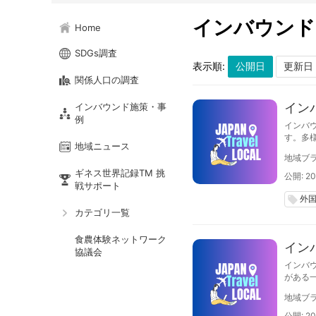
インバウンド
Home
SDGs調査
表示順:
関係人口の調査
イン
インバウンド施策・事
例
インバ
す。多
地域ニュース
態把握
地域ブラ
的な施
ギネス世界記録TM 挑
ます。
公開: 20
戦サポート
外
local_offer
カテゴリ一覧
食農体験ネットワーク
イン
協議会
インバ
がある
地域ブラ
公開: 20