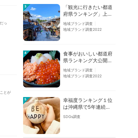
「観光に行きたい都道
3
府県ランキング」上位
の順位に変動あり
だっ
地域ブランド調査
地域ブランド調査2022
食事がおいしい都道府
4
県ランキング大公開！
１位は北海道、３位は
地域ブランド調査
大阪府、２位は〇〇
地域ブランド調査2022
県！
ことが
幸福度ランキング１位
5
は沖縄県で5年連続！
佐賀、愛知が順位上昇
SDGs調査
【幸福度調査2026】