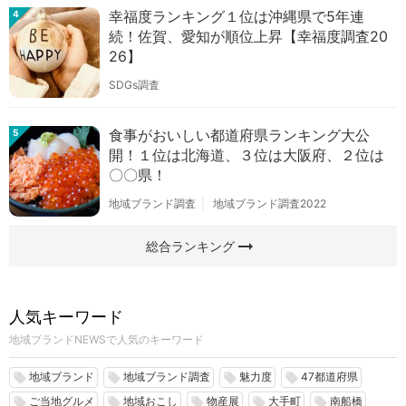
幸福度ランキング１位は沖縄県で5年連
4
続！佐賀、愛知が順位上昇【幸福度調査20
26】
SDGs調査
食事がおいしい都道府県ランキング大公
5
開！１位は北海道、３位は大阪府、２位は
〇〇県！
地域ブランド調査
地域ブランド調査2022
arrow_right_alt
総合ランキング
人気キーワード
地域ブランドNEWSで人気のキーワード
地域ブランド
地域ブランド調査
魅力度
47都道府県
local_offer
local_offer
local_offer
local_offer
ご当地グルメ
地域おこし
物産展
大手町
南船橋
local_offer
local_offer
local_offer
local_offer
local_offer