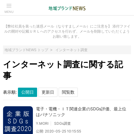
MENU
【弊社社員を装った迷惑メール（なりすましメール）にご注意を】 添付ファイ
ルの開封や記載ＵＲＬへのアクセスを行わず、メールを削除していただくよう
お願い致します。
地域ブランドNEWS トップ
インターネット調査
インターネット調査に関する記
事
表示順:
電子・電機・ＩＴ関連企業のSDGs評価、最上位
はパナソニック
Y.MORI
SDGs調査
公開: 2020-05-25 10:15:55