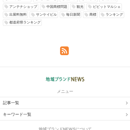
アンテナショップ
中国商標問題
観光
ビビットマルシェ
local_offer
local_offer
local_offer
local_offer
出展料無料
サンケイビル
毎日新聞
商標
ランキング
local_offer
local_offer
local_offer
local_offer
local_offer
都道府県ランキング
local_offer
メニュー
記事一覧
キーワード一覧
地域ブランドNEWSについて