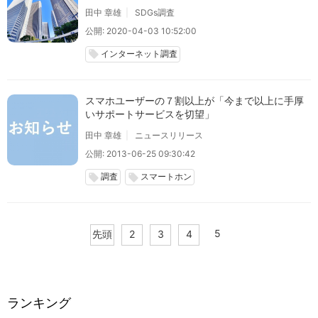
田中 章雄
SDGs調査
公開: 2020-04-03 10:52:00
インターネット調査
local_offer
スマホユーザーの７割以上が「今まで以上に手厚
いサポートサービスを切望」
田中 章雄
ニュースリリース
公開: 2013-06-25 09:30:42
調査
スマートホン
local_offer
local_offer
5
先頭
2
3
4
ランキング