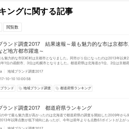
キングに関する記事
ブランド調査2017 結果速報～最も魅力的な市は京都市
など地方都市躍進～
最も魅力的な市区町村は京都市となりました。同市が１位になったのは2013年以来2
前年1位の函館市、3位は札幌市となりました。都道府県は北海道が1位、2位は京都
す。（魅力度ランキング、都道府県ランキング、市町村ランキング、市区町村ランキ
da
地域ブランド調査2017
17-10-10 10:00:58
域ブランド
地域ブランド調査
都道府県ランキング
local_offer
local_offer
ブランド調査2017 都道府県ランキング
県の中で最も魅力度が高かったのは北海道で都道府県の調査を開始した2009年から
2013年以降点数が低下傾向にあったが、今年は前年よりも点数6.1ポイントが上が
47都道府県で最大となっている。
da
地域ブランド調査2017