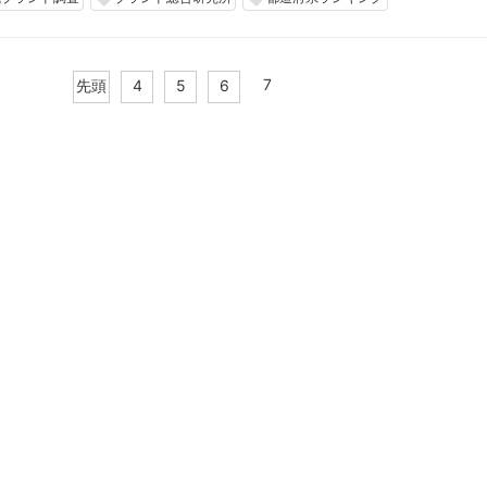
7
先頭
4
5
6