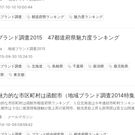
17-10-10 10:00:44
域ブランド調査
都道府県ランキング
魅力度ランキング
local_offer
local_offer
ブランド調査2015 47都道府県魅力度ランキング
da
地域ブランド調査2015
15-09-30 10:24:10
域ブランド調査
北海道
島根県
千葉県
新潟県
鹿児島県
local_offer
local_offer
local_offer
local_offer
local_offer
知県
東京都
local_offer
魅力的な市区町村は函館市（地域ブランド調査2014特
力的な市区町村は函館市都道府県ランキング、１位北海道は６年連続市町村ランキン
京都市は３位に後退情報接触が急上昇の富岡市。観光意欲上昇も群馬県は富士山関連
響あるも県は決定前の水準に今治市は着実に産品購入意欲度を伸ばし３位宮城県・福
雄
メールマガジン
欲度は回復が鈍化
14-10-06 09:59:42
域ブランド調査
ブランド総合研究所
都道府県ランキング
local_offer
local_offer