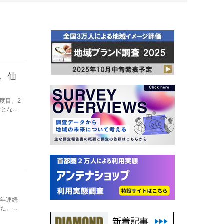
。仙
度目。2
府となっ
ング）
9年連続
った。上