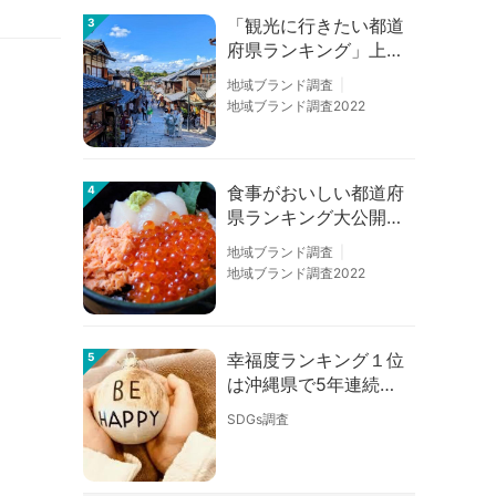
「観光に行きたい都道
3
府県ランキング」上位
の順位に変動あり
地域ブランド調査
地域ブランド調査2022
食事がおいしい都道府
4
県ランキング大公開！
１位は北海道、３位は
地域ブランド調査
大阪府、２位は〇〇
地域ブランド調査2022
県！
幸福度ランキング１位
5
は沖縄県で5年連続！
佐賀、愛知が順位上昇
SDGs調査
【幸福度調査2026】