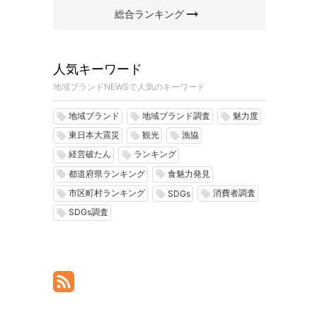
arrow_right_alt
総合ランキング
人気キーワード
地域ブランドNEWSで人気のキーワード
地域ブランド
地域ブランド調査
魅力度
local_offer
local_offer
local_offer
東日本大震災
観光
漁協
local_offer
local_offer
local_offer
経営破たん
ランキング
local_offer
local_offer
都道府県ランキング
食魅力発見
local_offer
local_offer
市区町村ランキング
消費者調査
local_offer
local_offer
local_offer
SDGs
SDGs調査
local_offer