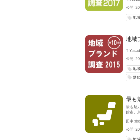
公開: 20
地
local_offer
地域
T.Yasu
公開: 20
地
local_offer
愛
local_offer
最も
最も魅
館市。
依然影
田中 章
観光意
公開: 20
地
local_offer