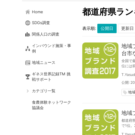
都道府県ラン
Home
SDGs調査
表示順:
関係人口の調査
地域
インバウンド施策・事
例
台市
全国で
地域ニュース
位には
ていま
ギネス世界記録TM 挑
T.Yasu
戦サポート
公開: 20
カテゴリ一覧
地
local_offer
食農体験ネットワーク
協議会
地域
都道府
で1位。
昇幅は
T.Yasu