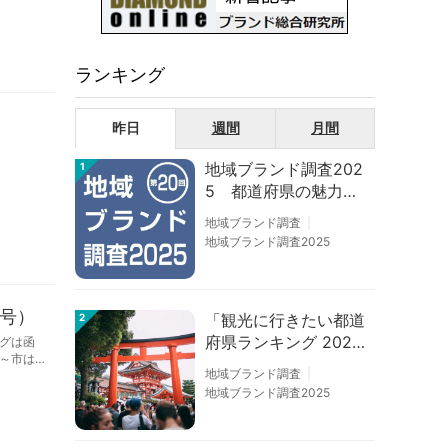
ランキング
昨日
週間
月間
地域ブランド調査202
1
5 都道府県の魅力度
等調査結果
地域ブランド調査
地域ブランド調査2025
集号）
「観光に行きたい都道
2
府県ランキング 202
グは函
～市は
6」京都は低下、神奈
地域ブランド調査
島県の
川上昇
地域ブランド調査2025